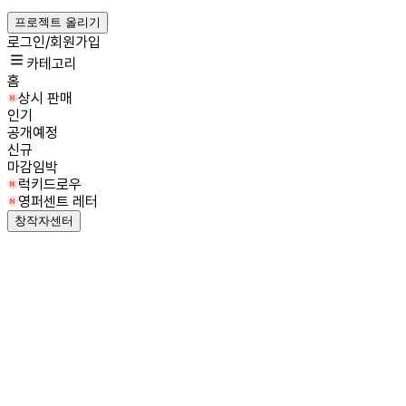
프로젝트 올리기
로그인/회원가입
카테고리
홈
상시 판매
인기
공개예정
신규
마감임박
럭키드로우
영퍼센트 레터
창작자센터