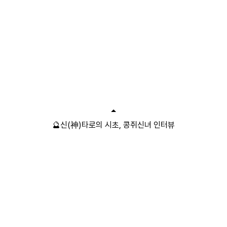
🔮신(神)타로의 시초, 콩쥐신녀 인터뷰