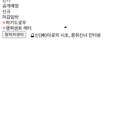
인기
공개예정
신규
마감임박
럭키드로우
영퍼센트 레터
창작자센터
🔮신(神)타로의 시초, 콩쥐신녀 인터뷰