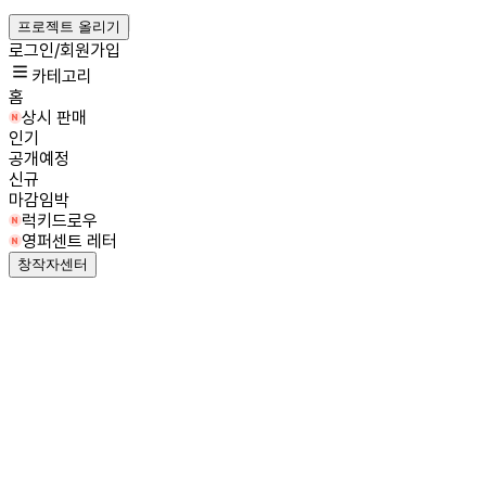
프로젝트 올리기
로그인/회원가입
카테고리
홈
상시 판매
인기
공개예정
신규
마감임박
럭키드로우
영퍼센트 레터
창작자센터