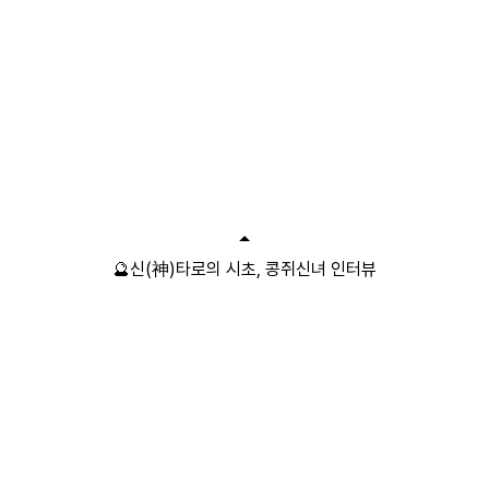
🔮신(神)타로의 시초, 콩쥐신녀 인터뷰