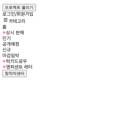
프로젝트 올리기
로그인/회원가입
카테고리
홈
상시 판매
인기
공개예정
신규
마감임박
럭키드로우
영퍼센트 레터
창작자센터