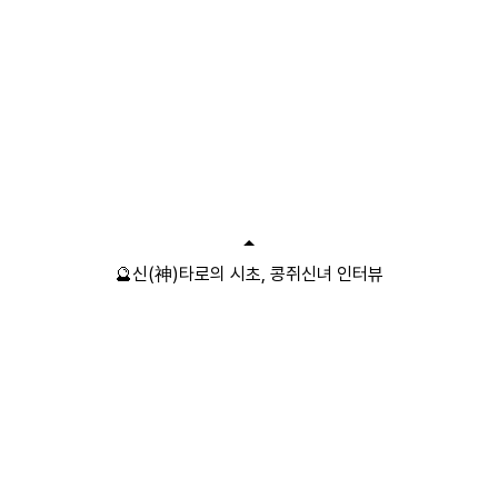
🔮신(神)타로의 시초, 콩쥐신녀 인터뷰