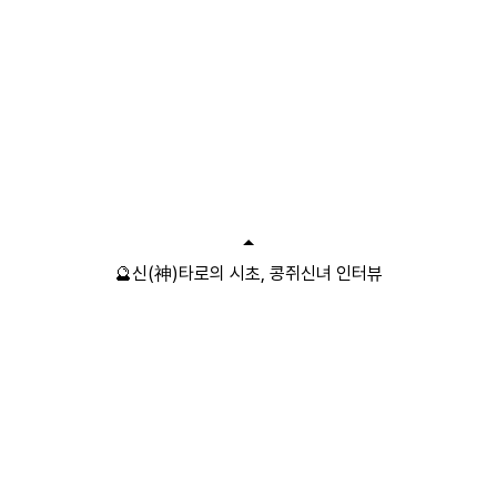
🔮신(神)타로의 시초, 콩쥐신녀 인터뷰