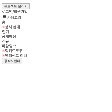
프로젝트 올리기
로그인/회원가입
카테고리
홈
상시 판매
인기
공개예정
신규
마감임박
럭키드로우
영퍼센트 레터
창작자센터