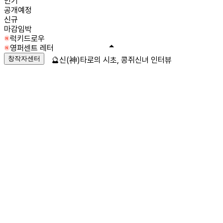
인기
공개예정
신규
마감임박
럭키드로우
영퍼센트 레터
창작자센터
🔮신(神)타로의 시초, 콩쥐신녀 인터뷰