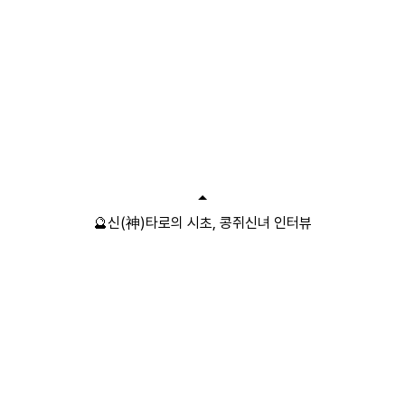
🔮신(神)타로의 시초, 콩쥐신녀 인터뷰