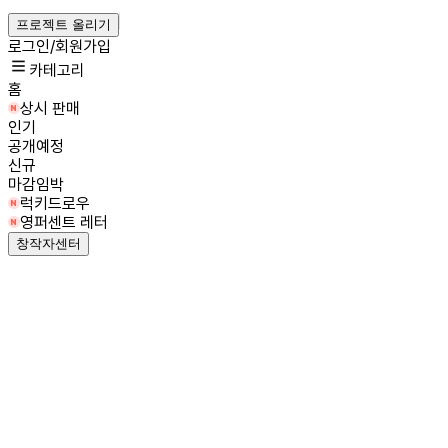
프로젝트 올리기
로그인/회원가입
카테고리
홈
상시 판매
인기
공개예정
신규
마감임박
럭키드로우
영퍼센트 레터
창작자센터