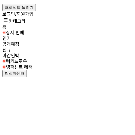
프로젝트 올리기
로그인/회원가입
카테고리
홈
상시 판매
인기
공개예정
신규
마감임박
럭키드로우
영퍼센트 레터
창작자센터