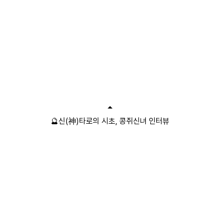
🔮신(神)타로의 시초, 콩쥐신녀 인터뷰