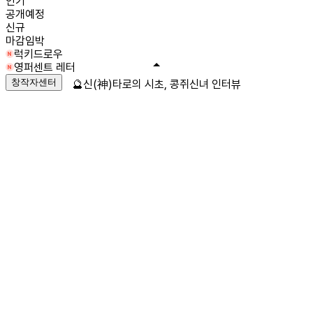
인기
공개예정
신규
마감임박
럭키드로우
영퍼센트 레터
창작자센터
🔮신(神)타로의 시초, 콩쥐신녀 인터뷰