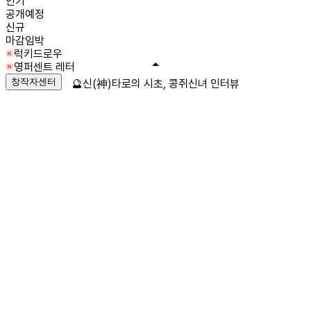
인기
공개예정
신규
마감임박
럭키드로우
영퍼센트 레터
창작자센터
🔮신(神)타로의 시초, 콩쥐신녀 인터뷰