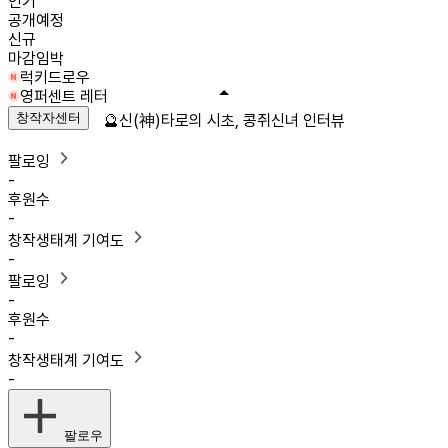
인기
공개예정
신규
마감임박
럭키드로우
영퍼센트 레터
창작자센터
🔮신(神)타로의 시초, 콩쥐신녀 인터뷰
팔로잉
-
후원수
-
창작생태계 기여도
-
팔로잉
-
후원수
-
창작생태계 기여도
-
팔로우