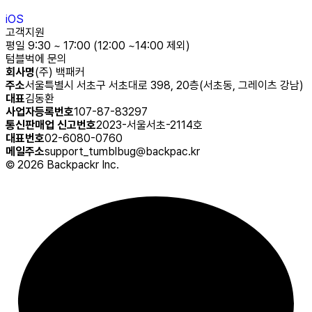
iOS
고객지원
평일 9:30 ~ 17:00 (12:00 ~14:00 제외)
텀블벅에 문의
회사명
(주) 백패커
주소
서울특별시 서초구 서초대로 398, 20층(서초동, 그레이츠 강남)
대표
김동환
사업자등록번호
107-87-83297
통신판매업 신고번호
2023-서울서초-2114호
대표번호
02-6080-0760
메일주소
support_tumblbug@backpac.kr
©
2026
Backpackr Inc.