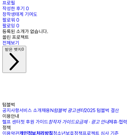
프로필
작성한 후기
0
창작생태계 기여도
팔로워
0
팔로잉
0
등록된 소개가 없습니다.
올린 프로젝트
전체보기
받은 뱃지
0
텀블벅
공지사항
서비스 소개
채용
N
텀블벅 광고센터
2025 텀블벅 결산
이용안내
헬프 센터
첫 후원 가이드
창작자 가이드
요금제 · 광고 안내
제휴·협력
정책
이용약관
개인정보처리방침
청소년보호정책
프로젝트 심사 기준