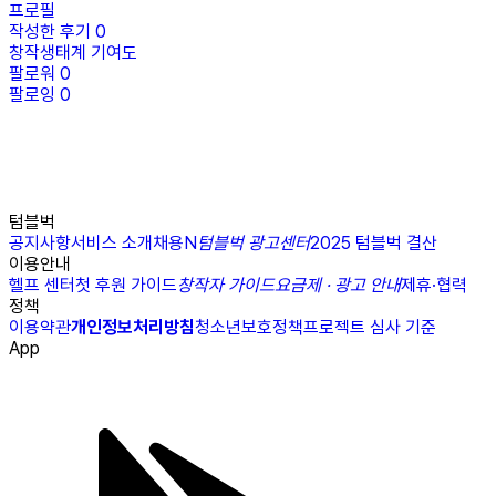
프로필
작성한 후기
0
창작생태계 기여도
팔로워
0
팔로잉
0
텀블벅
공지사항
서비스 소개
채용
N
텀블벅 광고센터
2025 텀블벅 결산
이용안내
헬프 센터
첫 후원 가이드
창작자 가이드
요금제 · 광고 안내
제휴·협력
정책
이용약관
개인정보처리방침
청소년보호정책
프로젝트 심사 기준
App