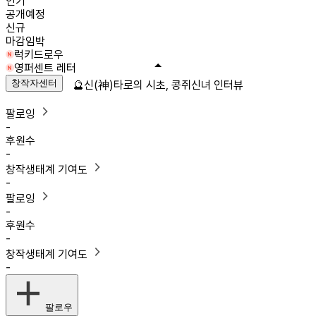
인기
공개예정
신규
마감임박
럭키드로우
영퍼센트 레터
창작자센터
🔮신(神)타로의 시초, 콩쥐신녀 인터뷰
팔로잉
-
후원수
-
창작생태계 기여도
-
팔로잉
-
후원수
-
창작생태계 기여도
-
팔로우