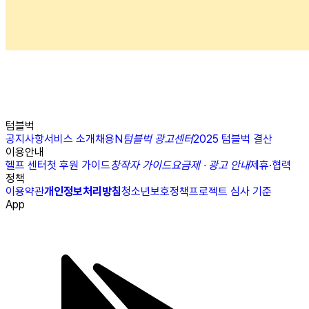
텀블벅
공지사항
서비스 소개
채용
N
텀블벅 광고센터
2025 텀블벅 결산
이용안내
헬프 센터
첫 후원 가이드
창작자 가이드
요금제 · 광고 안내
제휴·협력
정책
이용약관
개인정보처리방침
청소년보호정책
프로젝트 심사 기준
App