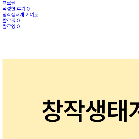
프로필
작성한 후기
0
창작생태계 기여도
팔로워
0
팔로잉
0