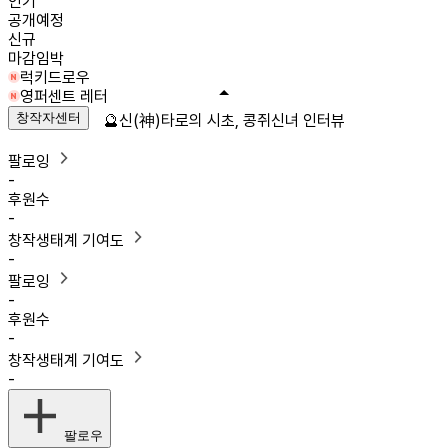
인기
공개예정
신규
마감임박
럭키드로우
영퍼센트 레터
창작자센터
🔮신(神)타로의 시초, 콩쥐신녀 인터뷰
팔로잉
-
후원수
-
창작생태계 기여도
-
팔로잉
-
후원수
-
창작생태계 기여도
-
팔로우