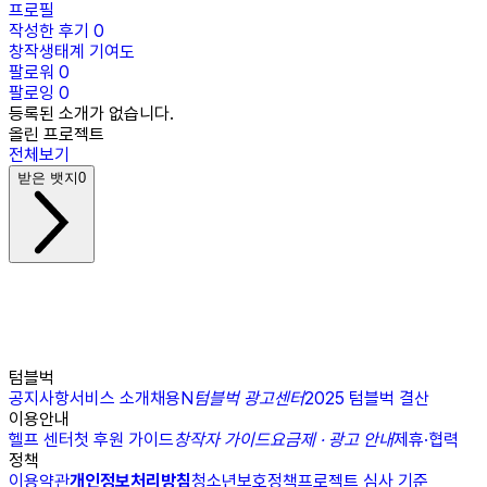
프로필
작성한 후기
0
창작생태계 기여도
팔로워
0
팔로잉
0
등록된 소개가 없습니다.
올린 프로젝트
전체보기
받은 뱃지
0
텀블벅
공지사항
서비스 소개
채용
N
텀블벅 광고센터
2025 텀블벅 결산
이용안내
헬프 센터
첫 후원 가이드
창작자 가이드
요금제 · 광고 안내
제휴·협력
정책
이용약관
개인정보처리방침
청소년보호정책
프로젝트 심사 기준