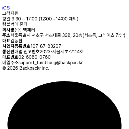
iOS
고객지원
평일 9:30 ~ 17:00 (12:00 ~14:00 제외)
텀블벅에 문의
회사명
(주) 백패커
주소
서울특별시 서초구 서초대로 398, 20층(서초동, 그레이츠 강남)
대표
김동환
사업자등록번호
107-87-83297
통신판매업 신고번호
2023-서울서초-2114호
대표번호
02-6080-0760
메일주소
support_tumblbug@backpac.kr
©
2026
Backpackr Inc.