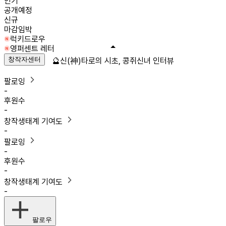
인기
공개예정
신규
마감임박
럭키드로우
영퍼센트 레터
창작자센터
🔮신(神)타로의 시초, 콩쥐신녀 인터뷰
팔로잉
-
후원수
-
창작생태계 기여도
-
팔로잉
-
후원수
-
창작생태계 기여도
-
팔로우