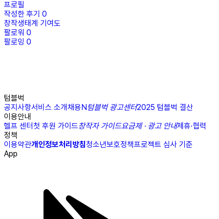
프로필
작성한 후기
0
창작생태계 기여도
팔로워
0
팔로잉
0
텀블벅
공지사항
서비스 소개
채용
N
텀블벅 광고센터
2025 텀블벅 결산
이용안내
헬프 센터
첫 후원 가이드
창작자 가이드
요금제 · 광고 안내
제휴·협력
정책
이용약관
개인정보처리방침
청소년보호정책
프로젝트 심사 기준
App