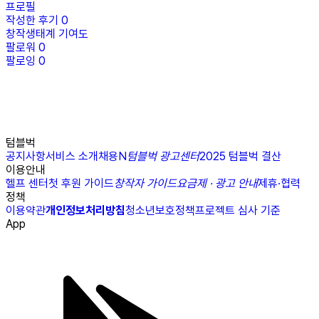
프로필
작성한 후기
0
창작생태계 기여도
팔로워
0
팔로잉
0
텀블벅
공지사항
서비스 소개
채용
N
텀블벅 광고센터
2025 텀블벅 결산
이용안내
헬프 센터
첫 후원 가이드
창작자 가이드
요금제 · 광고 안내
제휴·협력
정책
이용약관
개인정보처리방침
청소년보호정책
프로젝트 심사 기준
App