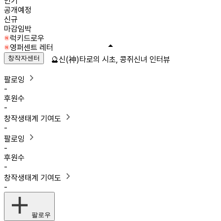
인기
공개예정
신규
마감임박
럭키드로우
영퍼센트 레터
창작자센터
🔮신(神)타로의 시초, 콩쥐신녀 인터뷰
팔로잉
-
후원수
-
창작생태계 기여도
-
팔로잉
-
후원수
-
창작생태계 기여도
-
팔로우