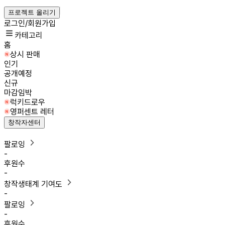
프로젝트 올리기
로그인/회원가입
카테고리
홈
상시 판매
인기
공개예정
신규
마감임박
럭키드로우
영퍼센트 레터
창작자센터
팔로잉
-
후원수
-
창작생태계 기여도
-
팔로잉
-
후원수