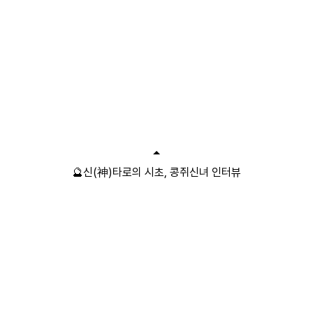
🔮신(神)타로의 시초, 콩쥐신녀 인터뷰