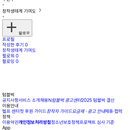
-
창작생태계 기여도
-
팔로우
프로필
작성한 후기
0
창작생태계 기여도
팔로워
0
팔로잉
0
텀블벅
공지사항
서비스 소개
채용
N
텀블벅 광고센터
2025 텀블벅 결산
이용안내
헬프 센터
첫 후원 가이드
창작자 가이드
요금제 · 광고 안내
제휴·협력
정책
이용약관
개인정보처리방침
청소년보호정책
프로젝트 심사 기준
App