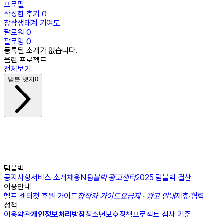
프로필
작성한 후기
0
창작생태계 기여도
팔로워
0
팔로잉
0
등록된 소개가 없습니다.
올린 프로젝트
전체보기
받은 뱃지
0
텀블벅
공지사항
서비스 소개
채용
N
텀블벅 광고센터
2025 텀블벅 결산
이용안내
헬프 센터
첫 후원 가이드
창작자 가이드
요금제 · 광고 안내
제휴·협력
정책
이용약관
개인정보처리방침
청소년보호정책
프로젝트 심사 기준