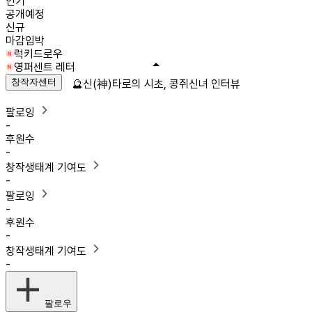
인기
공개예정
신규
마감임박
럭키드로우
영퍼센트 레터
창작자센터
🔮신(神)타로의 시초, 콩쥐신녀 인터뷰
팔로잉
-
후원수
-
창작생태계 기여도
-
팔로잉
-
후원수
-
창작생태계 기여도
-
팔로우