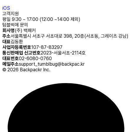
iOS
고객지원
평일 9:30 ~ 17:00 (12:00 ~14:00 제외)
텀블벅에 문의
회사명
(주) 백패커
주소
서울특별시 서초구 서초대로 398, 20층(서초동, 그레이츠 강남)
대표
김동환
사업자등록번호
107-87-83297
통신판매업 신고번호
2023-서울서초-2114호
대표번호
02-6080-0760
메일주소
support_tumblbug@backpac.kr
©
2026
Backpackr Inc.