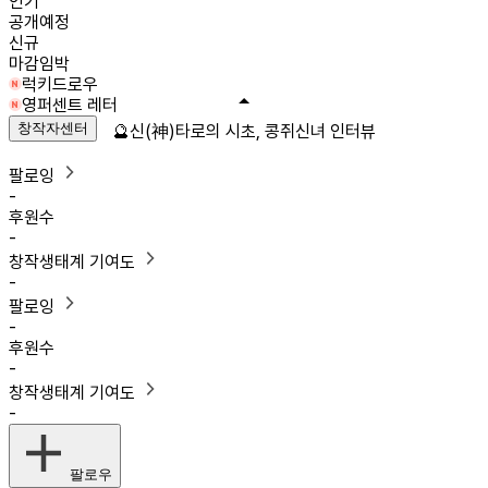
인기
공개예정
신규
마감임박
럭키드로우
영퍼센트 레터
창작자센터
🔮신(神)타로의 시초, 콩쥐신녀 인터뷰
팔로잉
-
후원수
-
창작생태계 기여도
-
팔로잉
-
후원수
-
창작생태계 기여도
-
팔로우