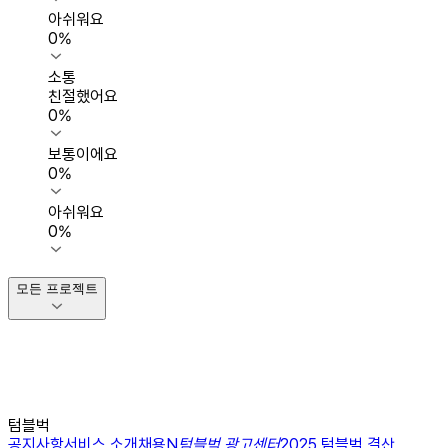
아쉬워요
0
%
소통
친절했어요
0
%
보통이에요
0
%
아쉬워요
0
%
모든 프로젝트
텀블벅
공지사항
서비스 소개
채용
N
텀블벅 광고센터
2025 텀블벅 결산