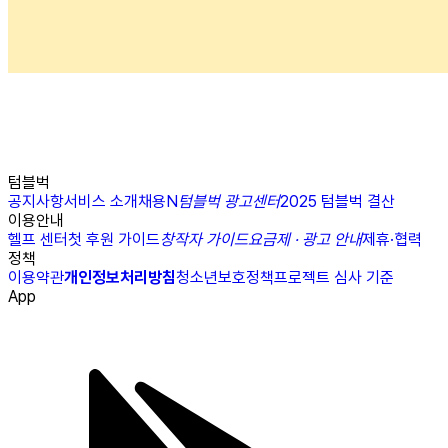
텀블벅
공지사항
서비스 소개
채용
N
텀블벅 광고센터
2025 텀블벅 결산
이용안내
헬프 센터
첫 후원 가이드
창작자 가이드
요금제 · 광고 안내
제휴·협력
정책
이용약관
개인정보처리방침
청소년보호정책
프로젝트 심사 기준
App