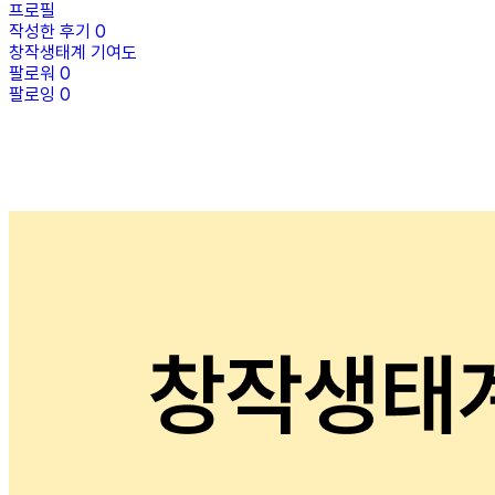
프로필
작성한 후기
0
창작생태계 기여도
팔로워
0
팔로잉
0