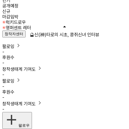
인기
공개예정
신규
마감임박
럭키드로우
영퍼센트 레터
창작자센터
🔮신(神)타로의 시초, 콩쥐신녀 인터뷰
팔로잉
-
후원수
-
창작생태계 기여도
-
팔로잉
-
후원수
-
창작생태계 기여도
-
팔로우