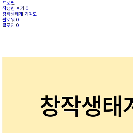
프로필
작성한 후기
0
창작생태계 기여도
팔로워
0
팔로잉
0