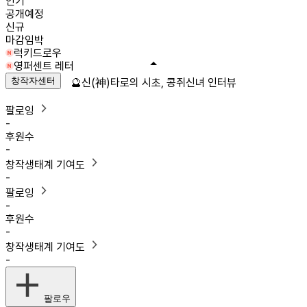
인기
공개예정
신규
마감임박
럭키드로우
영퍼센트 레터
창작자센터
🔮신(神)타로의 시초, 콩쥐신녀 인터뷰
팔로잉
-
후원수
-
창작생태계 기여도
-
팔로잉
-
후원수
-
창작생태계 기여도
-
팔로우