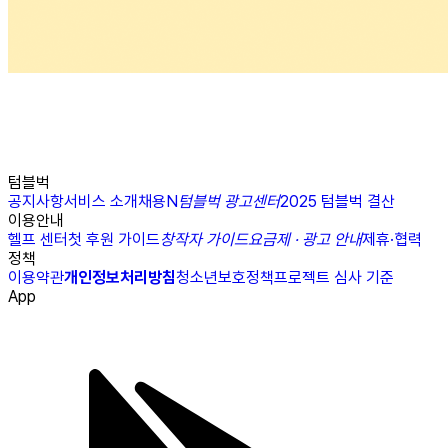
텀블벅
공지사항
서비스 소개
채용
N
텀블벅 광고센터
2025 텀블벅 결산
이용안내
헬프 센터
첫 후원 가이드
창작자 가이드
요금제 · 광고 안내
제휴·협력
정책
이용약관
개인정보처리방침
청소년보호정책
프로젝트 심사 기준
App