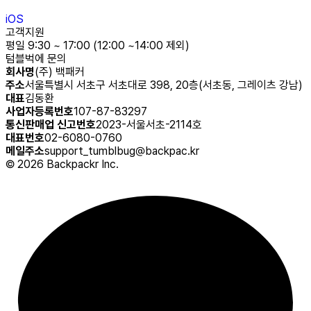
iOS
고객지원
평일 9:30 ~ 17:00 (12:00 ~14:00 제외)
텀블벅에 문의
회사명
(주) 백패커
주소
서울특별시 서초구 서초대로 398, 20층(서초동, 그레이츠 강남)
대표
김동환
사업자등록번호
107-87-83297
통신판매업 신고번호
2023-서울서초-2114호
대표번호
02-6080-0760
메일주소
support_tumblbug@backpac.kr
©
2026
Backpackr Inc.