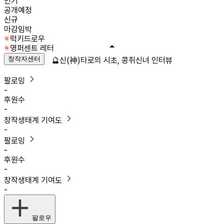
인기
공개예정
신규
마감임박
럭키드로우
영퍼센트 레터
창작자센터
🔮신(神)타로의 시초, 콩쥐신녀 인터뷰
팔로잉
-
후원수
-
창작생태계 기여도
-
팔로잉
-
후원수
-
창작생태계 기여도
-
팔로우