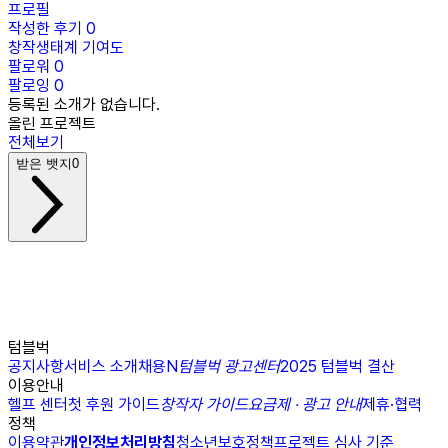
프로필
작성한 후기
0
창작생태계 기여도
팔로워
0
팔로잉
0
등록된 소개가 없습니다.
올린 프로젝트
전체보기
받은 뱃지
0
텀블벅
공지사항
서비스 소개
채용
N
텀블벅 광고센터
2025 텀블벅 결산
이용안내
헬프 센터
첫 후원 가이드
창작자 가이드
요금제 · 광고 안내
제휴·협력
정책
이용약관
개인정보처리방침
청소년보호정책
프로젝트 심사 기준