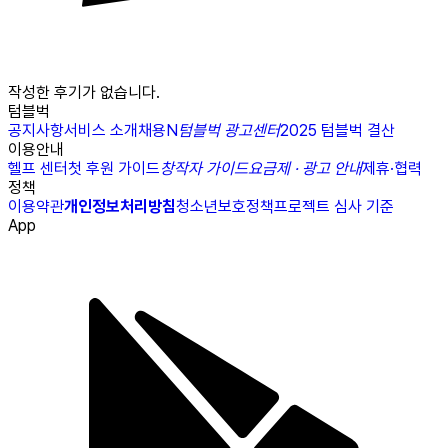
작성한 후기가 없습니다.
텀블벅
공지사항
서비스 소개
채용
N
텀블벅 광고센터
2025 텀블벅 결산
이용안내
헬프 센터
첫 후원 가이드
창작자 가이드
요금제 · 광고 안내
제휴·협력
정책
이용약관
개인정보처리방침
청소년보호정책
프로젝트 심사 기준
App