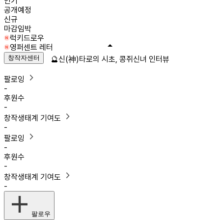
인기
공개예정
신규
마감임박
럭키드로우
영퍼센트 레터
창작자센터
🔮신(神)타로의 시초, 콩쥐신녀 인터뷰
팔로잉
-
후원수
-
창작생태계 기여도
-
팔로잉
-
후원수
-
창작생태계 기여도
-
팔로우