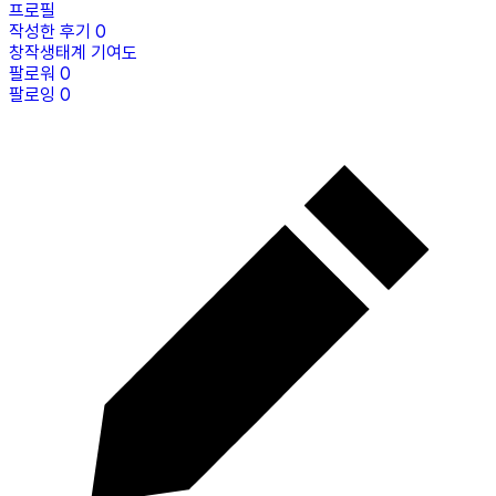
프로필
작성한 후기
0
창작생태계 기여도
팔로워
0
팔로잉
0