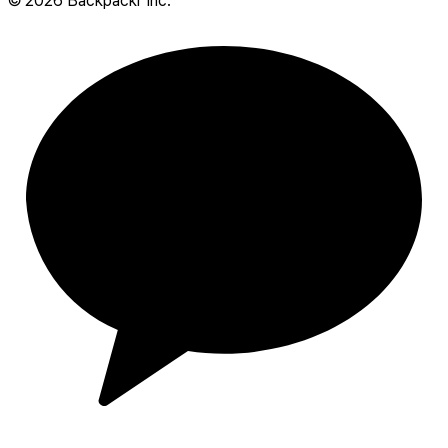
©
2026
Backpackr Inc.