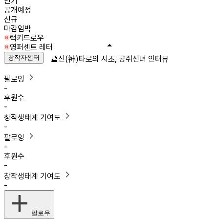
인기
공개예정
신규
마감임박
럭키드로우
영퍼센트 레터
창작자센터
🔮신(神)타로의 시초, 콩쥐신녀 인터뷰
팔로잉
-
후원수
-
창작생태계 기여도
-
팔로잉
-
후원수
-
창작생태계 기여도
-
팔로우