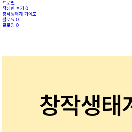
프로필
작성한 후기
0
창작생태계 기여도
팔로워
0
팔로잉
0