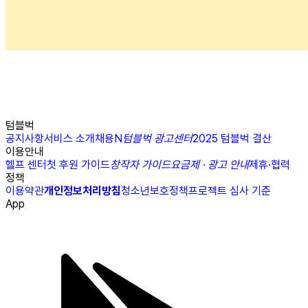
텀블벅
공지사항
서비스 소개
채용
N
텀블벅 광고센터
2025 텀블벅 결산
이용안내
헬프 센터
첫 후원 가이드
창작자 가이드
요금제 · 광고 안내
제휴·협력
정책
이용약관
개인정보처리방침
청소년보호정책
프로젝트 심사 기준
App