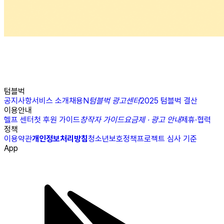
텀블벅
공지사항
서비스 소개
채용
N
텀블벅 광고센터
2025 텀블벅 결산
이용안내
헬프 센터
첫 후원 가이드
창작자 가이드
요금제 · 광고 안내
제휴·협력
정책
이용약관
개인정보처리방침
청소년보호정책
프로젝트 심사 기준
App