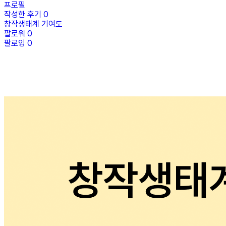
프로필
작성한 후기
0
창작생태계 기여도
팔로워
0
팔로잉
0