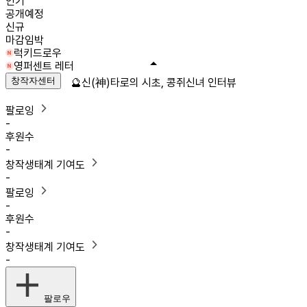
인기
공개예정
신규
마감임박
럭키드로우
영퍼센트 레터
창작자센터
🔮신(神)타로의 시초, 콩쥐신녀 인터뷰
팔로잉
-
후원수
-
창작생태계 기여도
-
팔로잉
-
후원수
-
창작생태계 기여도
-
팔로우