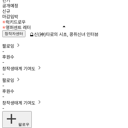
인기
공개예정
신규
마감임박
럭키드로우
영퍼센트 레터
창작자센터
🔮신(神)타로의 시초, 콩쥐신녀 인터뷰
팔로잉
-
후원수
-
창작생태계 기여도
-
팔로잉
-
후원수
-
창작생태계 기여도
-
팔로우