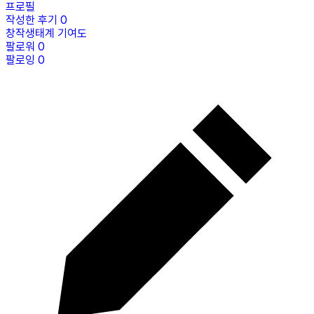
프로필
작성한 후기
0
창작생태계 기여도
팔로워
0
팔로잉
0