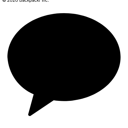
©
2026
Backpackr Inc.