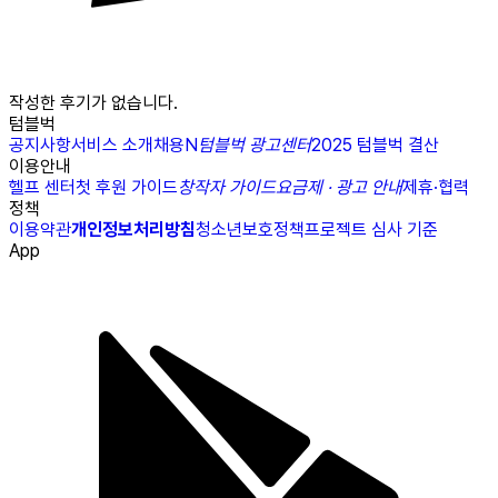
작성한 후기가 없습니다.
텀블벅
공지사항
서비스 소개
채용
N
텀블벅 광고센터
2025 텀블벅 결산
이용안내
헬프 센터
첫 후원 가이드
창작자 가이드
요금제 · 광고 안내
제휴·협력
정책
이용약관
개인정보처리방침
청소년보호정책
프로젝트 심사 기준
App