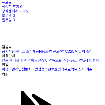
프로필
작성한 후기
0
창작생태계 기여도
팔로워
0
팔로잉
0
텀블벅
공지사항
서비스 소개
채용
N
텀블벅 광고센터
2025 텀블벅 결산
이용안내
헬프 센터
첫 후원 가이드
창작자 가이드
요금제 · 광고 안내
제휴·협력
정책
이용약관
개인정보처리방침
청소년보호정책
프로젝트 심사 기준
App