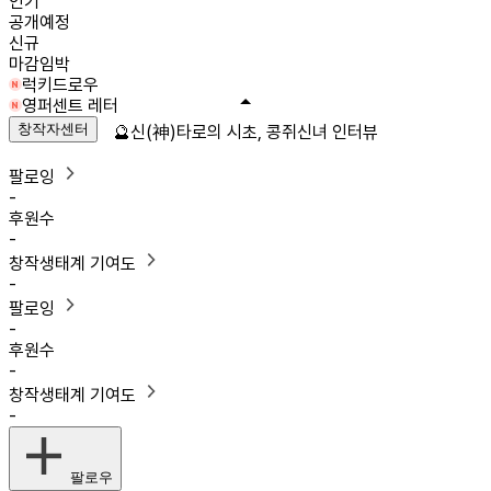
인기
공개예정
신규
마감임박
럭키드로우
영퍼센트 레터
창작자센터
🔮신(神)타로의 시초, 콩쥐신녀 인터뷰
팔로잉
-
후원수
-
창작생태계 기여도
-
팔로잉
-
후원수
-
창작생태계 기여도
-
팔로우