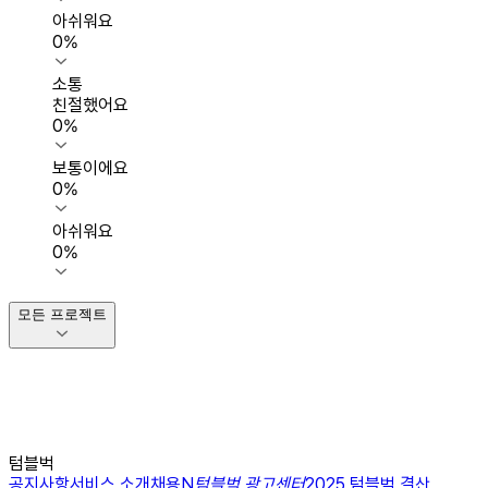
아쉬워요
0
%
소통
친절했어요
0
%
보통이에요
0
%
아쉬워요
0
%
모든 프로젝트
텀블벅
공지사항
서비스 소개
채용
N
텀블벅 광고센터
2025 텀블벅 결산