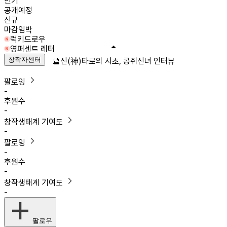
인기
공개예정
신규
마감임박
럭키드로우
영퍼센트 레터
창작자센터
🔮신(神)타로의 시초, 콩쥐신녀 인터뷰
팔로잉
-
후원수
-
창작생태계 기여도
-
팔로잉
-
후원수
-
창작생태계 기여도
-
팔로우