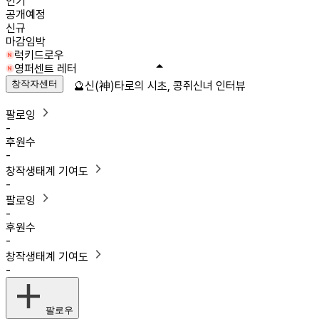
인기
공개예정
신규
마감임박
럭키드로우
영퍼센트 레터
창작자센터
🔮신(神)타로의 시초, 콩쥐신녀 인터뷰
팔로잉
-
후원수
-
창작생태계 기여도
-
팔로잉
-
후원수
-
창작생태계 기여도
-
팔로우