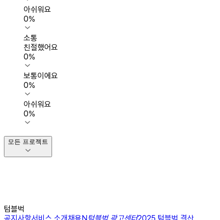
아쉬워요
0
%
소통
친절했어요
0
%
보통이에요
0
%
아쉬워요
0
%
모든 프로젝트
텀블벅
공지사항
서비스 소개
채용
N
텀블벅 광고센터
2025 텀블벅 결산