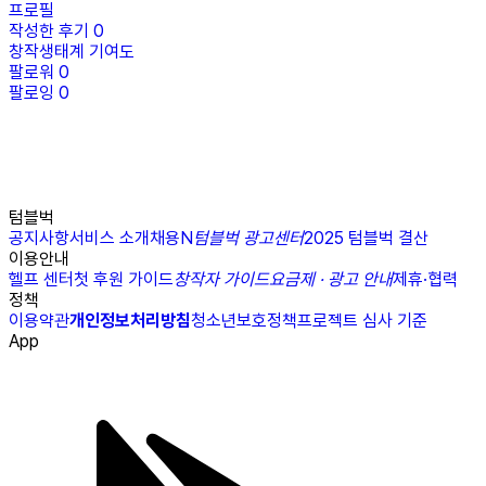
프로필
작성한 후기
0
창작생태계 기여도
팔로워
0
팔로잉
0
텀블벅
공지사항
서비스 소개
채용
N
텀블벅 광고센터
2025 텀블벅 결산
이용안내
헬프 센터
첫 후원 가이드
창작자 가이드
요금제 · 광고 안내
제휴·협력
정책
이용약관
개인정보처리방침
청소년보호정책
프로젝트 심사 기준
App