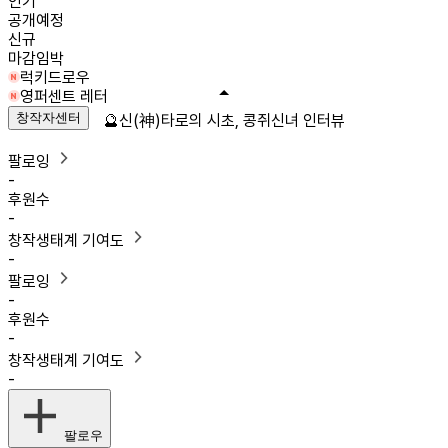
인기
공개예정
신규
마감임박
럭키드로우
영퍼센트 레터
창작자센터
🔮신(神)타로의 시초, 콩쥐신녀 인터뷰
팔로잉
-
후원수
-
창작생태계 기여도
-
팔로잉
-
후원수
-
창작생태계 기여도
-
팔로우