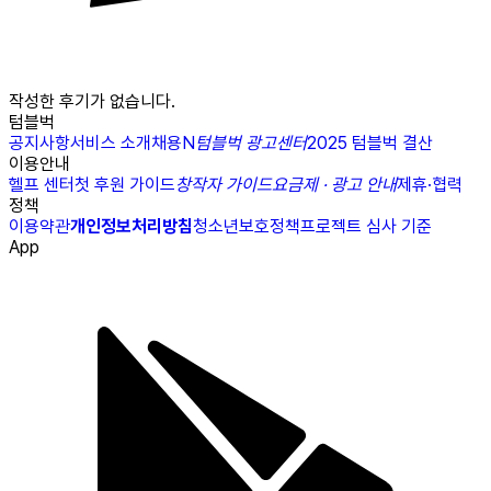
작성한 후기가 없습니다.
텀블벅
공지사항
서비스 소개
채용
N
텀블벅 광고센터
2025 텀블벅 결산
이용안내
헬프 센터
첫 후원 가이드
창작자 가이드
요금제 · 광고 안내
제휴·협력
정책
이용약관
개인정보처리방침
청소년보호정책
프로젝트 심사 기준
App