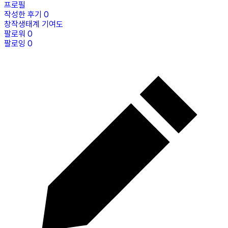
프로필
작성한 후기
0
창작생태계 기여도
팔로워
0
팔로잉
0