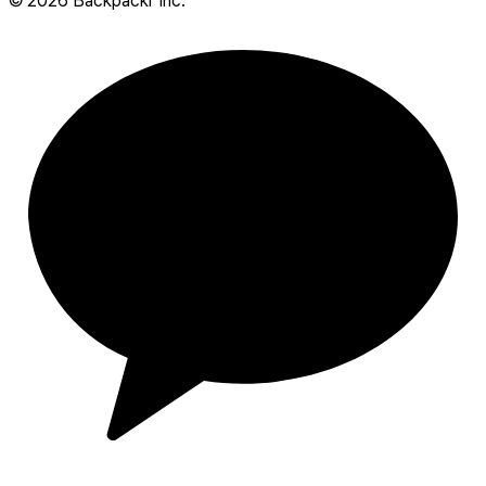
©
2026
Backpackr Inc.