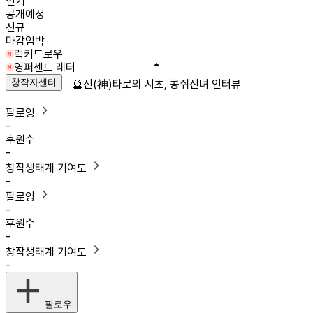
인기
공개예정
신규
마감임박
럭키드로우
영퍼센트 레터
창작자센터
🔮신(神)타로의 시초, 콩쥐신녀 인터뷰
팔로잉
-
후원수
-
창작생태계 기여도
-
팔로잉
-
후원수
-
창작생태계 기여도
-
팔로우