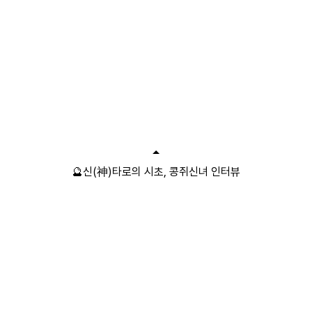
🔮신(神)타로의 시초, 콩쥐신녀 인터뷰