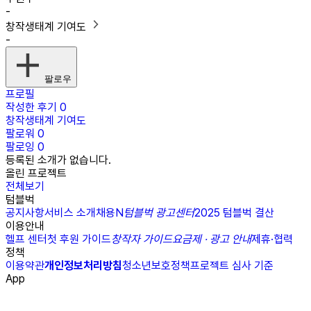
-
창작생태계 기여도
-
팔로우
프로필
작성한 후기
0
창작생태계 기여도
팔로워
0
팔로잉
0
등록된 소개가 없습니다.
올린 프로젝트
전체보기
텀블벅
공지사항
서비스 소개
채용
N
텀블벅 광고센터
2025 텀블벅 결산
이용안내
헬프 센터
첫 후원 가이드
창작자 가이드
요금제 · 광고 안내
제휴·협력
정책
이용약관
개인정보처리방침
청소년보호정책
프로젝트 심사 기준
App