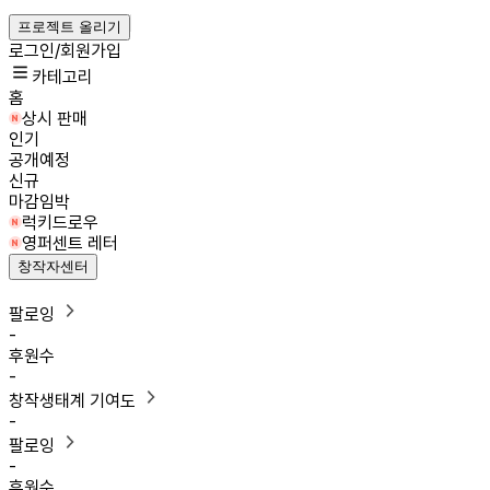
프로젝트 올리기
로그인/회원가입
카테고리
홈
상시 판매
인기
공개예정
신규
마감임박
럭키드로우
영퍼센트 레터
창작자센터
팔로잉
-
후원수
-
창작생태계 기여도
-
팔로잉
-
후원수