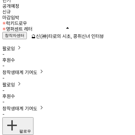
인기
공개예정
신규
마감임박
럭키드로우
영퍼센트 레터
창작자센터
🔮신(神)타로의 시초, 콩쥐신녀 인터뷰
팔로잉
-
후원수
-
창작생태계 기여도
-
팔로잉
-
후원수
-
창작생태계 기여도
-
팔로우