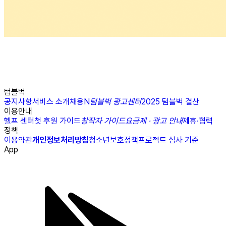
텀블벅
공지사항
서비스 소개
채용
N
텀블벅 광고센터
2025 텀블벅 결산
이용안내
헬프 센터
첫 후원 가이드
창작자 가이드
요금제 · 광고 안내
제휴·협력
정책
이용약관
개인정보처리방침
청소년보호정책
프로젝트 심사 기준
App