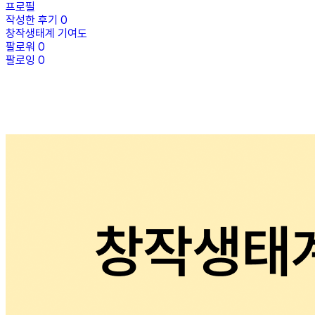
프로필
작성한 후기
0
창작생태계 기여도
팔로워
0
팔로잉
0