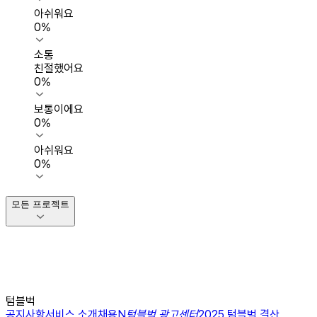
아쉬워요
0
%
소통
친절했어요
0
%
보통이에요
0
%
아쉬워요
0
%
모든 프로젝트
텀블벅
공지사항
서비스 소개
채용
N
텀블벅 광고센터
2025 텀블벅 결산