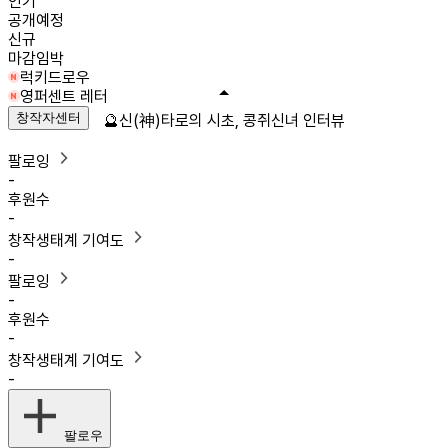
인기
공개예정
신규
마감임박
럭키드로우
영퍼센트 레터
창작자센터
🔮신(神)타로의 시초, 콩쥐신녀 인터뷰
팔로잉
-
후원수
-
창작생태계 기여도
-
팔로잉
-
후원수
-
창작생태계 기여도
-
팔로우