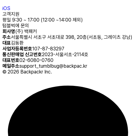
iOS
고객지원
평일 9:30 ~ 17:00 (12:00 ~14:00 제외)
텀블벅에 문의
회사명
(주) 백패커
주소
서울특별시 서초구 서초대로 398, 20층(서초동, 그레이츠 강남)
대표
김동환
사업자등록번호
107-87-83297
통신판매업 신고번호
2023-서울서초-2114호
대표번호
02-6080-0760
메일주소
support_tumblbug@backpac.kr
©
2026
Backpackr Inc.