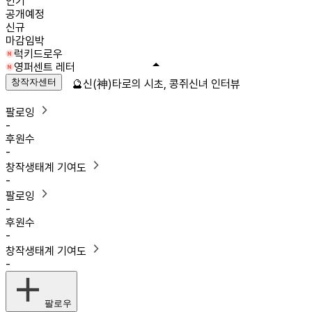
인기
공개예정
신규
마감임박
럭키드로우
영퍼센트 레터
창작자센터
🔮신(神)타로의 시초, 콩쥐신녀 인터뷰
팔로잉
-
후원수
-
창작생태계 기여도
-
팔로잉
-
후원수
-
창작생태계 기여도
-
팔로우