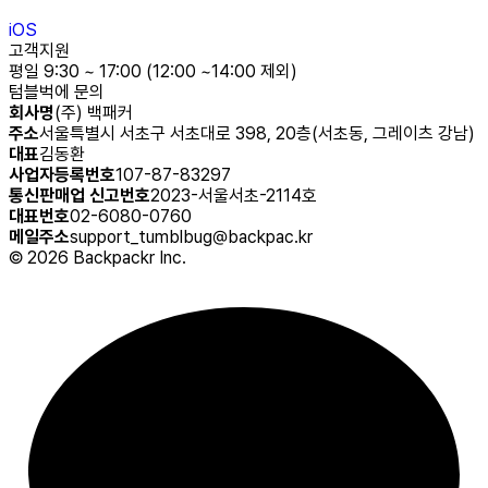
iOS
고객지원
평일 9:30 ~ 17:00 (12:00 ~14:00 제외)
텀블벅에 문의
회사명
(주) 백패커
주소
서울특별시 서초구 서초대로 398, 20층(서초동, 그레이츠 강남)
대표
김동환
사업자등록번호
107-87-83297
통신판매업 신고번호
2023-서울서초-2114호
대표번호
02-6080-0760
메일주소
support_tumblbug@backpac.kr
©
2026
Backpackr Inc.