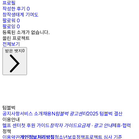
프로필
작성한 후기
0
창작생태계 기여도
팔로워
0
팔로잉
0
등록된 소개가 없습니다.
올린 프로젝트
전체보기
받은 뱃지
0
텀블벅
공지사항
서비스 소개
채용
N
텀블벅 광고센터
2025 텀블벅 결산
이용안내
헬프 센터
첫 후원 가이드
창작자 가이드
요금제 · 광고 안내
제휴·협력
정책
이용약관
개인정보처리방침
청소년보호정책
프로젝트 심사 기준