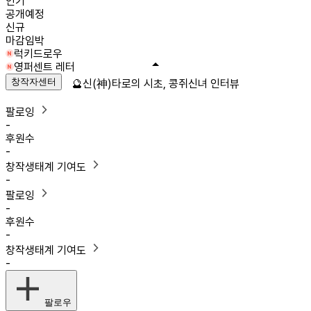
인기
공개예정
신규
마감임박
럭키드로우
영퍼센트 레터
창작자센터
🔮신(神)타로의 시초, 콩쥐신녀 인터뷰
팔로잉
-
후원수
-
창작생태계 기여도
-
팔로잉
-
후원수
-
창작생태계 기여도
-
팔로우