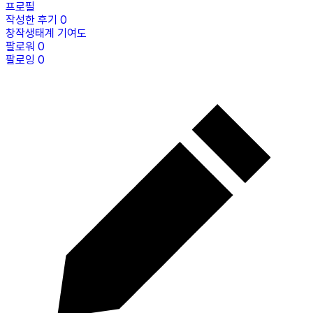
프로필
작성한 후기
0
창작생태계 기여도
팔로워
0
팔로잉
0