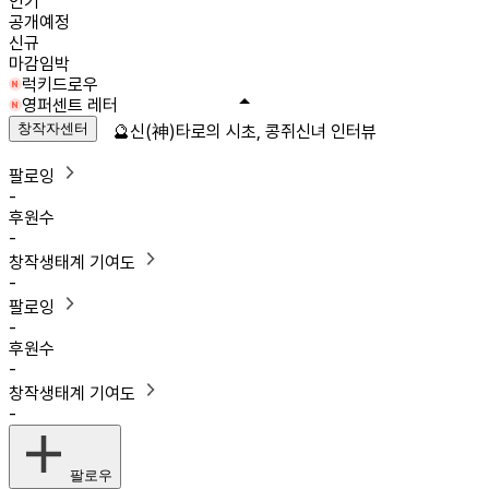
인기
공개예정
신규
마감임박
럭키드로우
영퍼센트 레터
창작자센터
🔮신(神)타로의 시초, 콩쥐신녀 인터뷰
팔로잉
-
후원수
-
창작생태계 기여도
-
팔로잉
-
후원수
-
창작생태계 기여도
-
팔로우