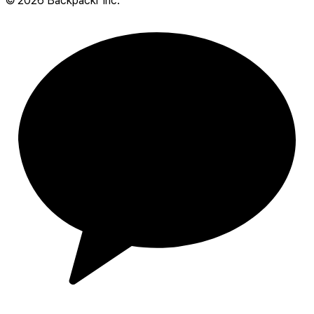
©
2026
Backpackr Inc.