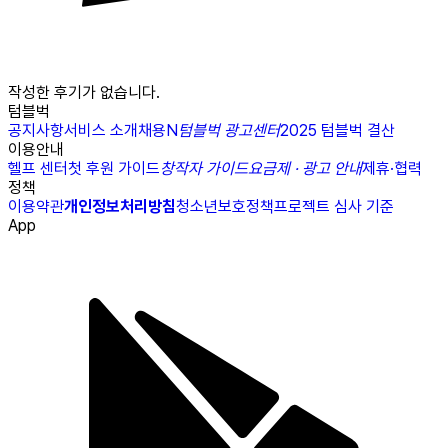
작성한 후기가 없습니다.
텀블벅
공지사항
서비스 소개
채용
N
텀블벅 광고센터
2025 텀블벅 결산
이용안내
헬프 센터
첫 후원 가이드
창작자 가이드
요금제 · 광고 안내
제휴·협력
정책
이용약관
개인정보처리방침
청소년보호정책
프로젝트 심사 기준
App