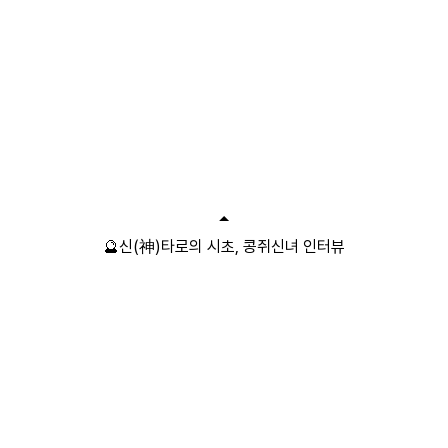
🔮신(神)타로의 시초, 콩쥐신녀 인터뷰