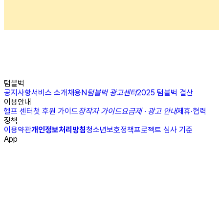
텀블벅
공지사항
서비스 소개
채용
N
텀블벅 광고센터
2025 텀블벅 결산
이용안내
헬프 센터
첫 후원 가이드
창작자 가이드
요금제 · 광고 안내
제휴·협력
정책
이용약관
개인정보처리방침
청소년보호정책
프로젝트 심사 기준
App