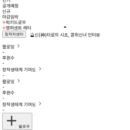
인기
공개예정
신규
마감임박
럭키드로우
영퍼센트 레터
창작자센터
🔮신(神)타로의 시초, 콩쥐신녀 인터뷰
팔로잉
-
후원수
-
창작생태계 기여도
-
팔로잉
-
후원수
-
창작생태계 기여도
-
팔로우