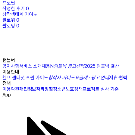
프로필
작성한 후기
0
창작생태계 기여도
팔로워
0
팔로잉
0
텀블벅
공지사항
서비스 소개
채용
N
텀블벅 광고센터
2025 텀블벅 결산
이용안내
헬프 센터
첫 후원 가이드
창작자 가이드
요금제 · 광고 안내
제휴·협력
정책
이용약관
개인정보처리방침
청소년보호정책
프로젝트 심사 기준
App