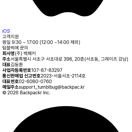
iOS
고객지원
평일 9:30 ~ 17:00 (12:00 ~14:00 제외)
텀블벅에 문의
회사명
(주) 백패커
주소
서울특별시 서초구 서초대로 398, 20층(서초동, 그레이츠 강남)
대표
김동환
사업자등록번호
107-87-83297
통신판매업 신고번호
2023-서울서초-2114호
대표번호
02-6080-0760
메일주소
support_tumblbug@backpac.kr
©
2026
Backpackr Inc.