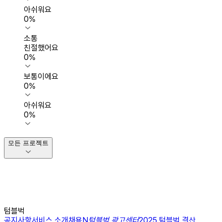
아쉬워요
0
%
소통
친절했어요
0
%
보통이에요
0
%
아쉬워요
0
%
모든 프로젝트
텀블벅
공지사항
서비스 소개
채용
N
텀블벅 광고센터
2025 텀블벅 결산