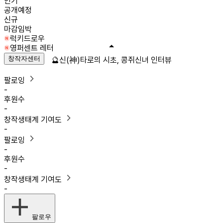
인기
공개예정
신규
마감임박
럭키드로우
영퍼센트 레터
창작자센터
🔮신(神)타로의 시초, 콩쥐신녀 인터뷰
팔로잉
-
후원수
-
창작생태계 기여도
-
팔로잉
-
후원수
-
창작생태계 기여도
-
팔로우