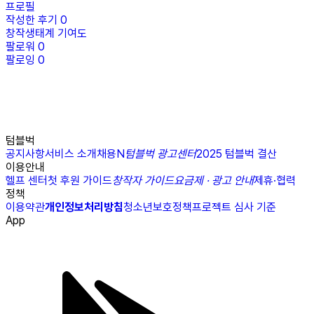
프로필
작성한 후기
0
창작생태계 기여도
팔로워
0
팔로잉
0
텀블벅
공지사항
서비스 소개
채용
N
텀블벅 광고센터
2025 텀블벅 결산
이용안내
헬프 센터
첫 후원 가이드
창작자 가이드
요금제 · 광고 안내
제휴·협력
정책
이용약관
개인정보처리방침
청소년보호정책
프로젝트 심사 기준
App