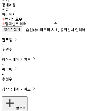
인기
공개예정
신규
마감임박
럭키드로우
영퍼센트 레터
창작자센터
🔮신(神)타로의 시초, 콩쥐신녀 인터뷰
팔로잉
-
후원수
-
창작생태계 기여도
-
팔로잉
-
후원수
-
창작생태계 기여도
-
팔로우