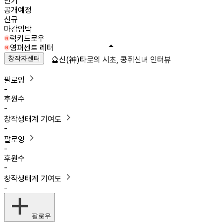
인기
공개예정
신규
마감임박
럭키드로우
영퍼센트 레터
창작자센터
🔮신(神)타로의 시초, 콩쥐신녀 인터뷰
팔로잉
-
후원수
-
창작생태계 기여도
-
팔로잉
-
후원수
-
창작생태계 기여도
-
팔로우