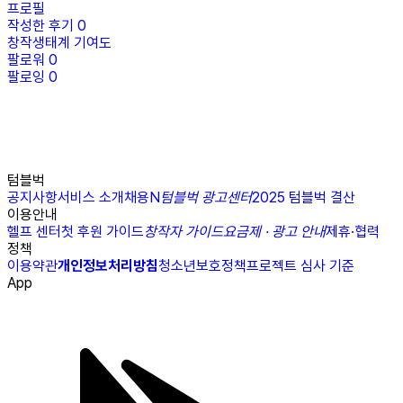
프로필
작성한 후기
0
창작생태계 기여도
팔로워
0
팔로잉
0
텀블벅
공지사항
서비스 소개
채용
N
텀블벅 광고센터
2025 텀블벅 결산
이용안내
헬프 센터
첫 후원 가이드
창작자 가이드
요금제 · 광고 안내
제휴·협력
정책
이용약관
개인정보처리방침
청소년보호정책
프로젝트 심사 기준
App