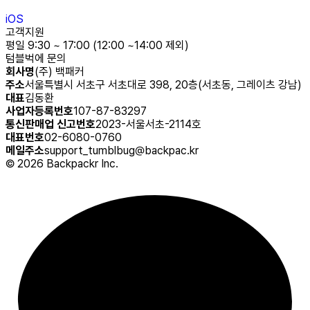
iOS
고객지원
평일 9:30 ~ 17:00 (12:00 ~14:00 제외)
텀블벅에 문의
회사명
(주) 백패커
주소
서울특별시 서초구 서초대로 398, 20층(서초동, 그레이츠 강남)
대표
김동환
사업자등록번호
107-87-83297
통신판매업 신고번호
2023-서울서초-2114호
대표번호
02-6080-0760
메일주소
support_tumblbug@backpac.kr
©
2026
Backpackr Inc.