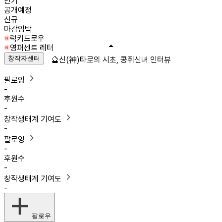
인기
공개예정
신규
마감임박
럭키드로우
영퍼센트 레터
창작자센터
🔮신(神)타로의 시초, 콩쥐신녀 인터뷰
팔로잉
-
후원수
-
창작생태계 기여도
-
팔로잉
-
후원수
-
창작생태계 기여도
-
팔로우