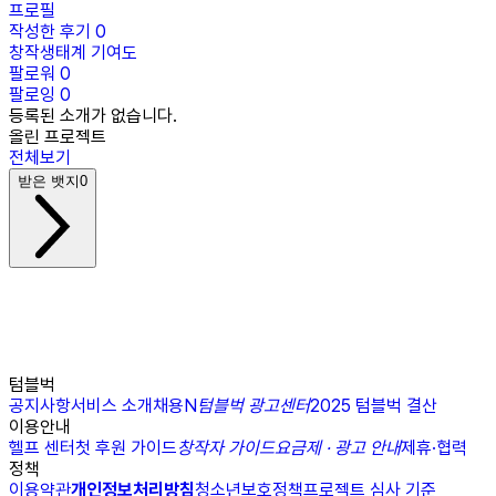
프로필
작성한 후기
0
창작생태계 기여도
팔로워
0
팔로잉
0
등록된 소개가 없습니다.
올린 프로젝트
전체보기
받은 뱃지
0
텀블벅
공지사항
서비스 소개
채용
N
텀블벅 광고센터
2025 텀블벅 결산
이용안내
헬프 센터
첫 후원 가이드
창작자 가이드
요금제 · 광고 안내
제휴·협력
정책
이용약관
개인정보처리방침
청소년보호정책
프로젝트 심사 기준