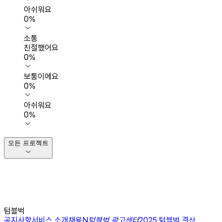
아쉬워요
0
%
소통
친절했어요
0
%
보통이에요
0
%
아쉬워요
0
%
모든 프로젝트
텀블벅
공지사항
서비스 소개
채용
N
텀블벅 광고센터
2025 텀블벅 결산