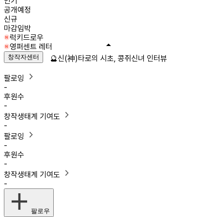
인기
공개예정
신규
마감임박
럭키드로우
영퍼센트 레터
창작자센터
🔮신(神)타로의 시초, 콩쥐신녀 인터뷰
팔로잉
-
후원수
-
창작생태계 기여도
-
팔로잉
-
후원수
-
창작생태계 기여도
-
팔로우