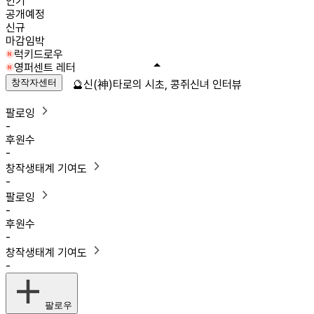
인기
공개예정
신규
마감임박
럭키드로우
영퍼센트 레터
창작자센터
🔮신(神)타로의 시초, 콩쥐신녀 인터뷰
팔로잉
-
후원수
-
창작생태계 기여도
-
팔로잉
-
후원수
-
창작생태계 기여도
-
팔로우