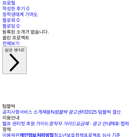
프로필
작성한 후기
0
창작생태계 기여도
팔로워
0
팔로잉
0
등록된 소개가 없습니다.
올린 프로젝트
전체보기
받은 뱃지
0
텀블벅
공지사항
서비스 소개
채용
N
텀블벅 광고센터
2025 텀블벅 결산
이용안내
헬프 센터
첫 후원 가이드
창작자 가이드
요금제 · 광고 안내
제휴·협력
정책
이용약관
개인정보처리방침
청소년보호정책
프로젝트 심사 기준