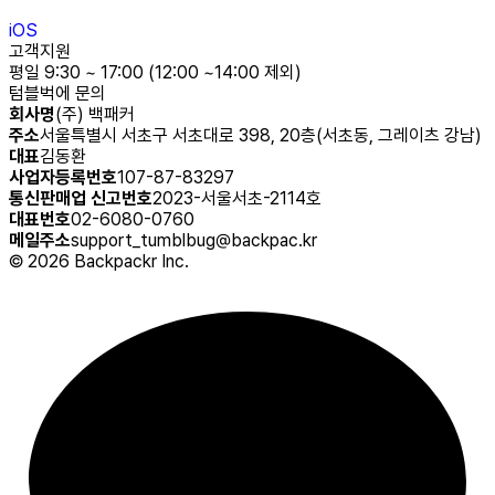
iOS
고객지원
평일 9:30 ~ 17:00 (12:00 ~14:00 제외)
텀블벅에 문의
회사명
(주) 백패커
주소
서울특별시 서초구 서초대로 398, 20층(서초동, 그레이츠 강남)
대표
김동환
사업자등록번호
107-87-83297
통신판매업 신고번호
2023-서울서초-2114호
대표번호
02-6080-0760
메일주소
support_tumblbug@backpac.kr
©
2026
Backpackr Inc.