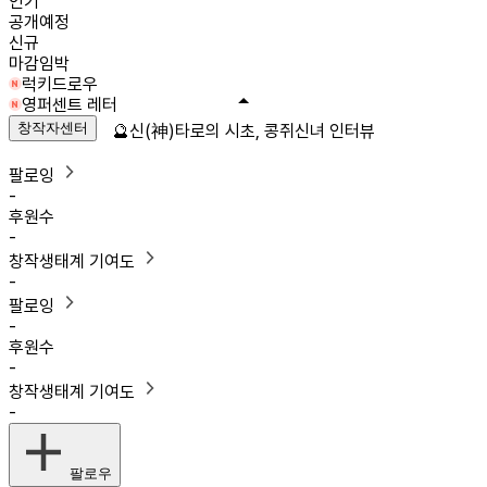
인기
공개예정
신규
마감임박
럭키드로우
영퍼센트 레터
창작자센터
🔮신(神)타로의 시초, 콩쥐신녀 인터뷰
팔로잉
-
후원수
-
창작생태계 기여도
-
팔로잉
-
후원수
-
창작생태계 기여도
-
팔로우