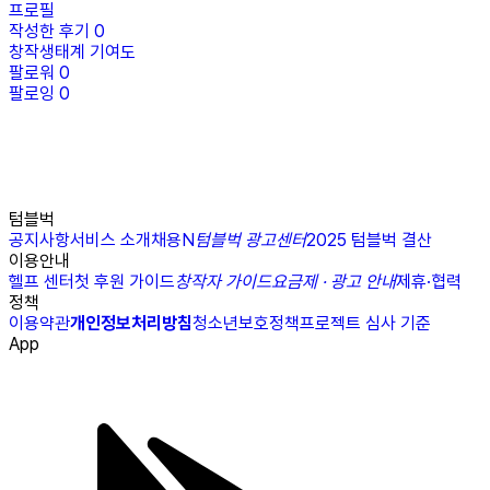
프로필
작성한 후기
0
창작생태계 기여도
팔로워
0
팔로잉
0
텀블벅
공지사항
서비스 소개
채용
N
텀블벅 광고센터
2025 텀블벅 결산
이용안내
헬프 센터
첫 후원 가이드
창작자 가이드
요금제 · 광고 안내
제휴·협력
정책
이용약관
개인정보처리방침
청소년보호정책
프로젝트 심사 기준
App