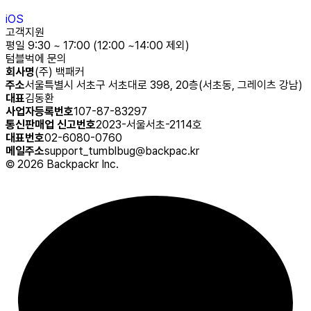
iOS
고객지원
평일 9:30 ~ 17:00 (12:00 ~14:00 제외)
텀블벅에 문의
회사명
(주) 백패커
주소
서울특별시 서초구 서초대로 398, 20층(서초동, 그레이츠 강남)
대표
김동환
사업자등록번호
107-87-83297
통신판매업 신고번호
2023-서울서초-2114호
대표번호
02-6080-0760
메일주소
support_tumblbug@backpac.kr
©
2026
Backpackr Inc.