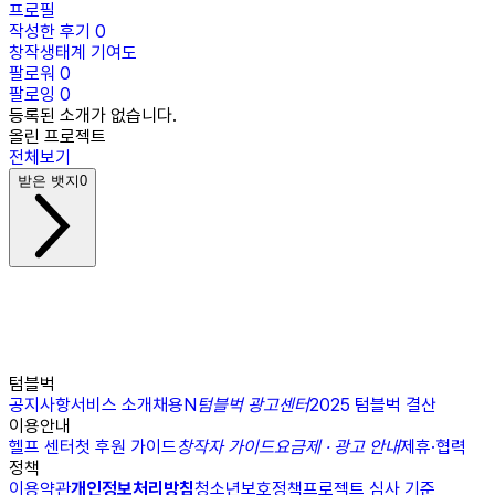
프로필
작성한 후기
0
창작생태계 기여도
팔로워
0
팔로잉
0
등록된 소개가 없습니다.
올린 프로젝트
전체보기
받은 뱃지
0
텀블벅
공지사항
서비스 소개
채용
N
텀블벅 광고센터
2025 텀블벅 결산
이용안내
헬프 센터
첫 후원 가이드
창작자 가이드
요금제 · 광고 안내
제휴·협력
정책
이용약관
개인정보처리방침
청소년보호정책
프로젝트 심사 기준