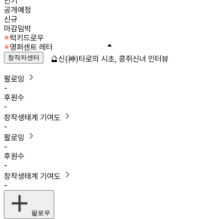
인기
공개예정
신규
마감임박
럭키드로우
영퍼센트 레터
창작자센터
🔮신(神)타로의 시초, 콩쥐신녀 인터뷰
팔로잉
-
후원수
-
창작생태계 기여도
-
팔로잉
-
후원수
-
창작생태계 기여도
-
팔로우