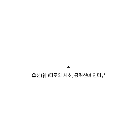
🔮신(神)타로의 시초, 콩쥐신녀 인터뷰