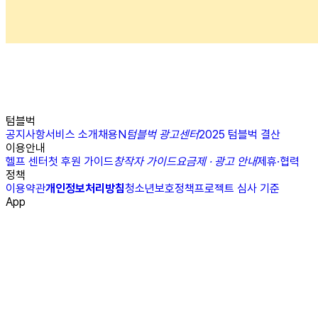
텀블벅
공지사항
서비스 소개
채용
N
텀블벅 광고센터
2025 텀블벅 결산
이용안내
헬프 센터
첫 후원 가이드
창작자 가이드
요금제 · 광고 안내
제휴·협력
정책
이용약관
개인정보처리방침
청소년보호정책
프로젝트 심사 기준
App