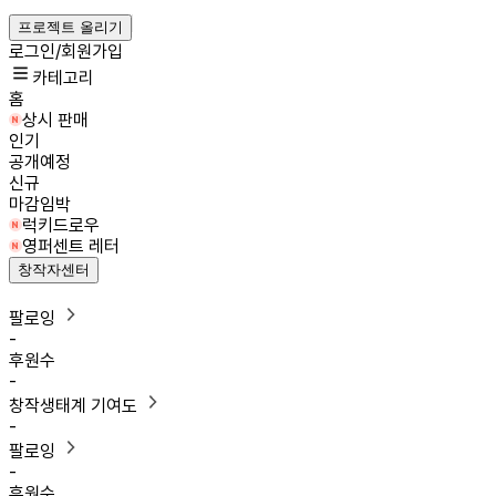
프로젝트 올리기
로그인/회원가입
카테고리
홈
상시 판매
인기
공개예정
신규
마감임박
럭키드로우
영퍼센트 레터
창작자센터
팔로잉
-
후원수
-
창작생태계 기여도
-
팔로잉
-
후원수