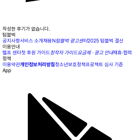
작성한 후기가 없습니다.
텀블벅
공지사항
서비스 소개
채용
N
텀블벅 광고센터
2025 텀블벅 결산
이용안내
헬프 센터
첫 후원 가이드
창작자 가이드
요금제 · 광고 안내
제휴·협력
정책
이용약관
개인정보처리방침
청소년보호정책
프로젝트 심사 기준
App