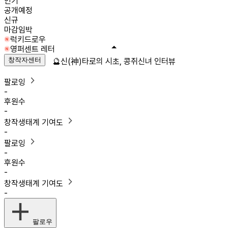
인기
공개예정
신규
마감임박
럭키드로우
영퍼센트 레터
창작자센터
🔮신(神)타로의 시초, 콩쥐신녀 인터뷰
팔로잉
-
후원수
-
창작생태계 기여도
-
팔로잉
-
후원수
-
창작생태계 기여도
-
팔로우