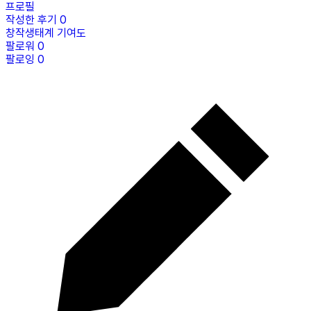
프로필
작성한 후기
0
창작생태계 기여도
팔로워
0
팔로잉
0