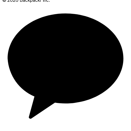
©
2026
Backpackr Inc.