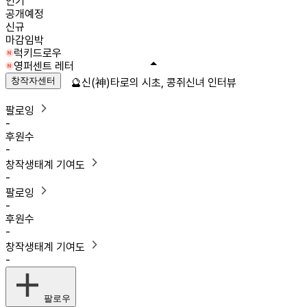
인기
공개예정
신규
마감임박
럭키드로우
영퍼센트 레터
창작자센터
🔮신(神)타로의 시초, 콩쥐신녀 인터뷰
팔로잉
-
후원수
-
창작생태계 기여도
-
팔로잉
-
후원수
-
창작생태계 기여도
-
팔로우