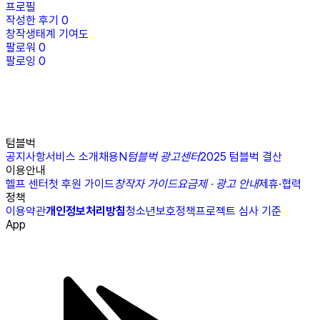
프로필
작성한 후기
0
창작생태계 기여도
팔로워
0
팔로잉
0
텀블벅
공지사항
서비스 소개
채용
N
텀블벅 광고센터
2025 텀블벅 결산
이용안내
헬프 센터
첫 후원 가이드
창작자 가이드
요금제 · 광고 안내
제휴·협력
정책
이용약관
개인정보처리방침
청소년보호정책
프로젝트 심사 기준
App